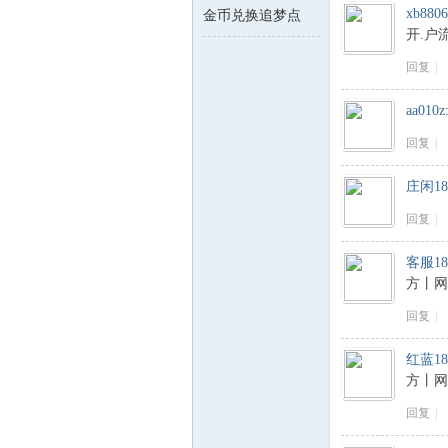
xb8806
金币兑换追梦点
开.户
回复
|
aa010z
梦
回复
|
庄闲181
回复
|
客服181
方丨网丨
回复
|
工
红蓝181
方丨网丨
回复
|