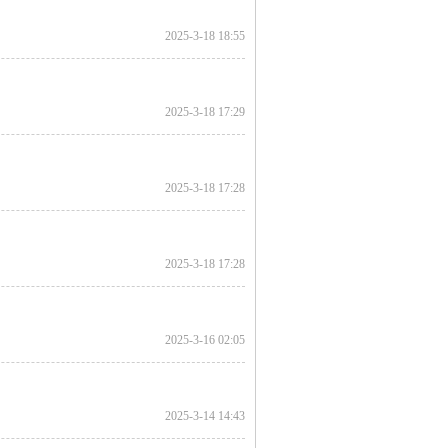
2025-3-18 18:55
2025-3-18 17:29
2025-3-18 17:28
2025-3-18 17:28
2025-3-16 02:05
2025-3-14 14:43