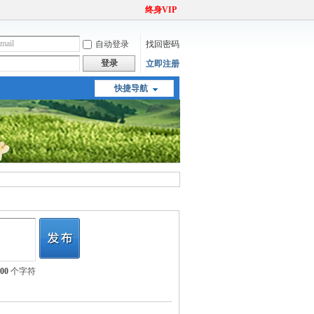
终身VIP
自动登录
找回密码
登录
立即注册
快捷导航
00
个字符