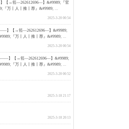
筘—262612696—】&#9989;『官
『万丨人丨推丨荐』&#9989; ...
2025-3-20 00:54
【→筘—262612696—】&#9989;
9;『万丨人丨推丨荐』&#9989; ...
2025-3-20 00:54
【→筘—262612696—】&#9989;
9;『万丨人丨推丨荐』&#9989; ...
2025-3-20 00:52
2025-3-18 21:17
2025-3-18 20:13