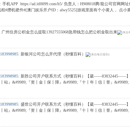
:
手机APP https://ad.itl0099.com/h5/ 负责人：H908018腾/龍公司官网网址
流程#攒机硬件#[澳门娱乐开户ID：alwy5525]游戏里面有个小黄人， 点小黄人
:
广州住房公积金怎么提取13927555068急用钱怎么把公积金取出来
83998985
:
新银河公司怎么开代理（秒懂百科）
83998985
:
新胜公司开户联系方式（秒懂百科）【葳——83832445——】【→筘
站』&#9989;『资丨金丨保丨障』&#9989;『十丨年丨信丨誉』&#9989;『
83998985
:
盛世公司开户联系方式（秒懂百科）【葳——83832445——】【→筘
站』&#9989;『资丨金丨保丨障』&#9989;『十丨年丨信丨誉』&#9989;『