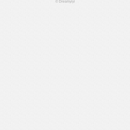
© Dreamyiyi