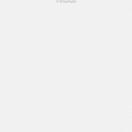
© Dreamyiyi