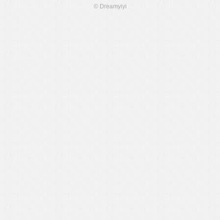
© Dreamyiyi