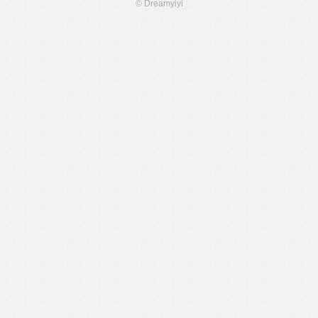
© Dreamyiyi