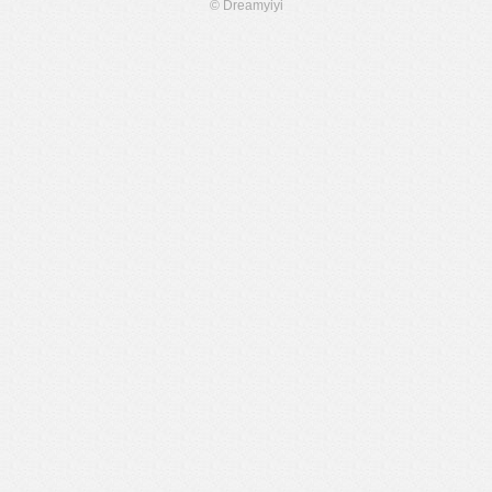
© Dreamyiyi