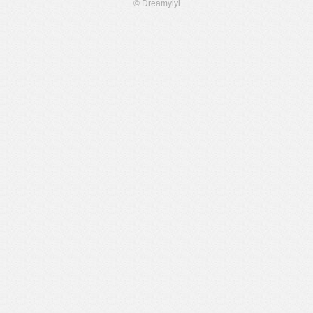
© Dreamyiyi