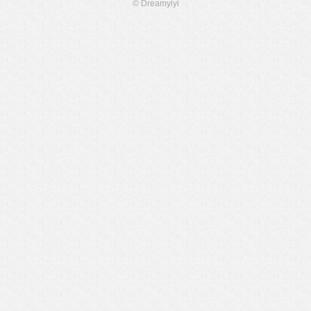
© Dreamyiyi